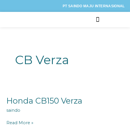
Lewati
PT SAINDO MAJU INTERNASIONAL
ke
konten
Kategori Motor
CB Verza
Honda
CB150
Verza
Honda CB150 Verza
saindo
Read More »