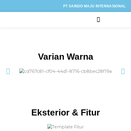
Lewati
PT SAINDO MAJU INTERNASIONAL
ke
konten
Kategori Motor
Varian Warna
Eksterior & Fitur