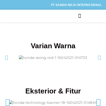
Lewati
PT SAINDO MAJU INTERNASIONAL
ke
konten
Kategori Motor
Varian Warna
Eksterior & Fitur